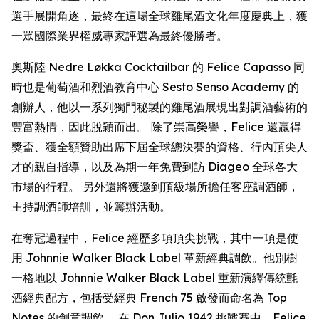
選手展開角逐，最終在這場全球雞尾酒文化年度慶典上，獲
一眾國際業界權威專家評選為最終優勝者。
奧斯陸 Nedre Løkka Cocktailbar 的 Felice Capasso 同
時也是葡萄酒和烈酒教育中心 Sesto Senso Academy 的
創辦人，他以一系列獨門秘製的雞尾酒展現出對調酒藝術的
豐富熱情，因此脫穎而出。 除了崇高榮譽，Felice 還贏得
獎盃、獲全額贊助出席下屆全球總決賽的資格、行內頂尖人
才的親自指導，以及為期一年免費到訪 Diageo 全球各大
市場的行程。 另外還將獲邀到頂級場所擔任客座調酒師，
主持調酒師培訓，並籌辦活動。
在奪冠過程中，Felice 經歷多項頂尖挑戰，其中一項是使
用 Johnnie Walker Black Label 革新經典調飲。他別樹
一格地以 Johnnie Walker Black Label 重新演繹傳統氈
酒經典配方，包括受經典 French 75 啟發而命名為 Top
Notes 的創意調飲。 在 Don Julio 1942 挑戰賽中，Felice