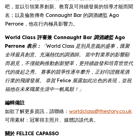
吧，並以引領業界創新、教育及可持續發展的領導才能而聞
名；以及倫敦傳奇 Connaught Bar 的調酒總監 Ago
Perrone，他在行內極具影響力。
World Class 評審兼
Connaught Bar 調酒總監 Ago
Perrone 表示：
「World Class 是別具意義的盛事，匯聚
全球最具創意、充滿熱忱的調酒師。 當中對業界的影響顯
而易見，不僅能夠推動創新變革，更持續啟發和培育世世代
代的後起之秀。 賽事的競爭性逐年攀升，正好印證雞尾酒
行業的飛躍發展。 恭賀 Felice 展露如此出色的表現，並祝
福他在未來職業生涯中一帆風順！」
編輯備註
如欲了解更多資訊，請聯絡：
worldclass@thestory.co.uk
可用素材：冠軍得主照片、媒體訪談代表。
關於 FELICE CAPASSO