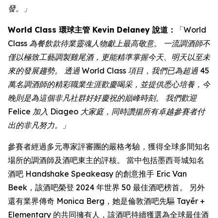
發。」
World Class 環球主管 Kevin Delaney 說道：
「
World
Class 為餐飲款待業靈魂人物獻上最高敬意。 一流調酒師不
僅以極致工藝調製雞尾酒，更能精準掌握今天、明天以至未
來的發展趨勢。 透過 World Class 項目，我們已為超過 45
萬名調酒師的精彩職業生涯歡慶喝采，並提供悉心培養，今
晚則是為這個非凡社群好好慶祝的巔峰時刻。 我們歡迎
Felice 加入 Diageo 大家庭，同時讚揚所有卓越參賽者付
出的非凡努力。」
參賽者經過多元專家評審團的嚴格考驗，獲得全球多間知名
場所的調酒師及酒吧東主的評核。 當中包括墨西哥城知名
酒吧 Handshake Speakeasy 的創意推手 Eric Van
Beek，該酒吧榮登 2024 年世界 50 最佳酒吧榜首。 另外
還有業界傳奇 Monica Berg，她是倫敦酒吧先驅 Tayēr +
Elementary 的共同擁有人，該酒吧持續獲選為全球最佳酒