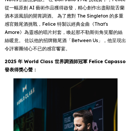
從一幅原創 AI 藝術作品獲得啟發，精心創作出盡顯龍舌蘭
酒本源風韻的開胃調酒。 為了應對 The Singleton 的多重
感官雞尾酒挑戰，Felice 特製以經典金曲《That's
Amore》為靈感的唱片封套，喚起那不勒斯街角笑靨的絲
絲暖意。 佐以他的招牌雞尾酒「Between Us」，他呈現出
令評審團傾心不已的感官饗宴。
2025 年 World Class 世界調酒師冠軍 Felice Capasso
發表得獎心聲：